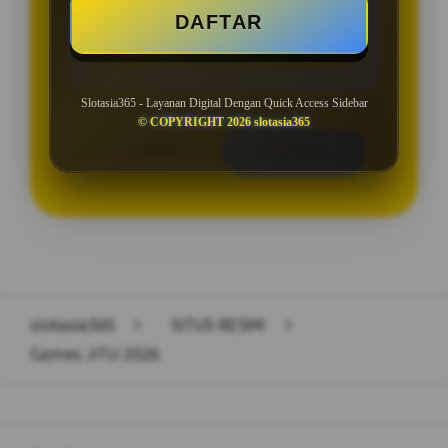
Minimal Deposit Rp. 10.000
DAFTAR
Minimal Withdraw Rp 50.000
Slotasia365 - Layanan Digital Dengan Quick Access Sidebar
© COPYRIGHT 2026 slotasia365
LOGIN
DAFTAR
Layer Popup Close
slotasia365
>
SITUS RESMI
>
Games JITU 2026
Buka
Footer Navigation