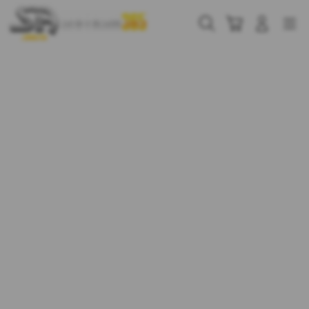
Skip
to
Cari
Troli
Login
Navigation
content