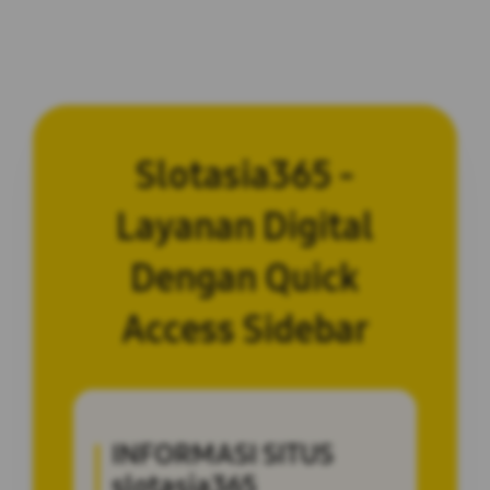
Slotasia365 -
Layanan Digital
Dengan Quick
Access Sidebar
INFORMASI SITUS
slotasia365